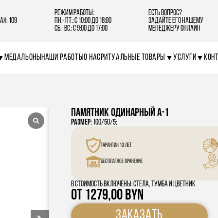
Режим работы:
Есть вопрос?
ая, 109
Пн.- Пт.: С 10:00 до 18:00
Задайте его нашему
Сб.- Вс.: С 9:00 до 17:00
менеджеру онлайн
Медальоны
Наши работы
О нас
Ритуальные товары
Услуги
Кон
Памятник одинарный А-1
Размер:
100/50/5;
Гарантия 10 лет
Бесплатное хранение
В стоимость включены: стела, тумба и цветник
От
1279,00
BYN
Заказать