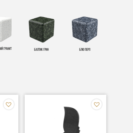
ий гранит
Балтик Грин
Блю Перл