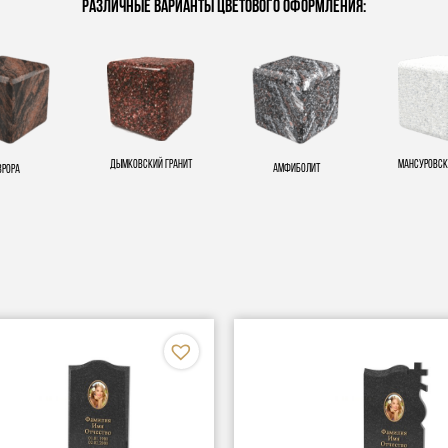
Различные варианты цветового оформления:
Дымковский гранит
Мансуровск
Амфиболит
врора