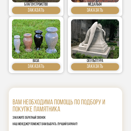
Благоустройство
медальон
Заказать
Заказать
Ваза
скульптура
Заказать
Заказать
ВАм необходима помощь по подбору и
покупке памятника
Закажите обратный звонок
наш менеджер поможет вам выбрать лучший вариант!