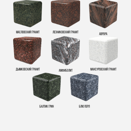
Масловский гранит
Лезниковский гранит
Аврора
Дымковский гранит
Мансуровский гранит
Амфиболит
Балтик Грин
Блю Перл